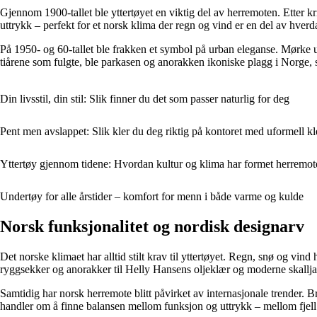
Gjennom 1900-tallet ble yttertøyet en viktig del av herremoten. Etter k
uttrykk – perfekt for et norsk klima der regn og vind er en del av hverd
På 1950- og 60-tallet ble frakken et symbol på urban eleganse. Mørke ull
tiårene som fulgte, ble parkasen og anorakken ikoniske plagg i Norge, sæ
Din livsstil, din stil: Slik finner du det som passer naturlig for deg
Pent men avslappet: Slik kler du deg riktig på kontoret med uformell k
Yttertøy gjennom tidene: Hvordan kultur og klima har formet herremot
Undertøy for alle årstider – komfort for menn i både varme og kulde
Norsk funksjonalitet og nordisk designarv
Det norske klimaet har alltid stilt krav til yttertøyet. Regn, snø og vind 
ryggsekker og anorakker til Helly Hansens oljeklær og moderne skalljak
Samtidig har norsk herremote blitt påvirket av internasjonale trender. Br
handler om å finne balansen mellom funksjon og uttrykk – mellom fjell 