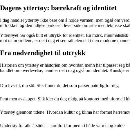
Dagens yttertøy: bærekraft og identitet
I dag handler yttertøy ikke bare om å holde varmen, men også om verdie
ullfrakken og den tidløse parkasen lever side om side med tekniske skall
Yttertøyet har også blitt et uttrykk for identitet. En mørk, minimalistis
mot naturkreftene, er det i dag et sentralt element i den moderne mannen
Fra nødvendighet til uttrykk
Historien om yttertøy er historien om hvordan menn har tilpasset seg bå
handlet om overlevelse, handler det i dag også om identitet. Kanskje er
Din livsstil, din stil: Slik finner du det som passer naturlig for deg
Pent men avslappet: Slik kler du deg riktig på kontoret med uformell k
Yttertøy gjennom tidene: Hvordan kultur og klima har formet herremot
Undertøy for alle årstider – komfort for menn i både varme og kulde