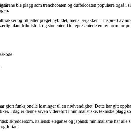
rigsårene ble plagg som trenchcoaten og duffelcoaten populære også i si
agen.
frakker og filthatter preget bybildet, mens lærjakken – inspirert av ame
rlig blant friluftsfolk og studenter. De representerte en ny form for pr
leskode
e
har gjort funksjonelle løsninger til en nødvendighet. Dette har gitt opphav
ker. I dag er denne arven videreført i minimalistiske, tekniske plagg s
itisk skreddersøm, italiensk eleganse og japansk minimalisme har alle sat
og fortau.