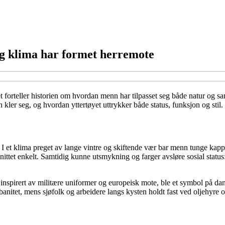
og klima har formet herremote
Det forteller historien om hvordan menn har tilpasset seg både natur og
 kler seg, og hvordan yttertøyet uttrykker både status, funksjon og stil.
 I et klima preget av lange vintre og skiftende vær bar menn tunge kappe
nittet enkelt. Samtidig kunne utsmykning og farger avsløre sosial status
inspirert av militære uniformer og europeisk mote, ble et symbol på dannel
rbanitet, mens sjøfolk og arbeidere langs kysten holdt fast ved oljehyre