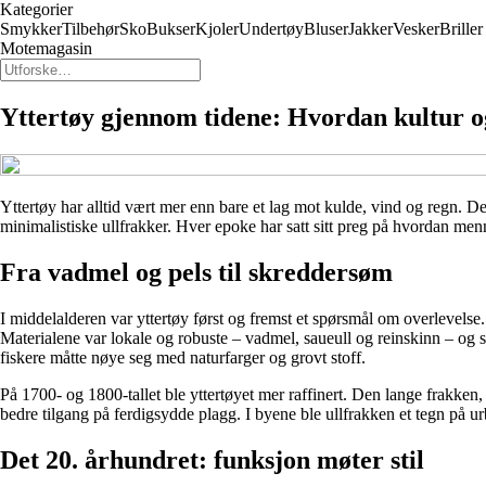
Kategorier
Smykker
Tilbehør
Sko
Bukser
Kjoler
Undertøy
Bluser
Jakker
Vesker
Briller
Motemagasin
Yttertøy gjennom tidene: Hvordan kultur 
Yttertøy har alltid vært mer enn bare et lag mot kulde, vind og regn. 
minimalistiske ullfrakker. Hver epoke har satt sitt preg på hvordan menn
Fra vadmel og pels til skreddersøm
I middelalderen var yttertøy først og fremst et spørsmål om overlevelse.
Materialene var lokale og robuste – vadmel, saueull og reinskinn – og s
fiskere måtte nøye seg med naturfarger og grovt stoff.
På 1700- og 1800-tallet ble yttertøyet mer raffinert. Den lange frakken, 
bedre tilgang på ferdigsydde plagg. I byene ble ullfrakken et tegn på u
Det 20. århundret: funksjon møter stil