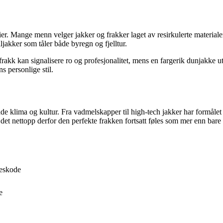
r. Mange menn velger jakker og frakker laget av resirkulerte materialer
jakker som tåler både byregn og fjelltur.
k frakk kan signalisere ro og profesjonalitet, mens en fargerik dunjakke u
s personlige stil.
de klima og kultur. Fra vadmelskapper til high-tech jakker har formålet 
 det nettopp derfor den perfekte frakken fortsatt føles som mer enn bar
leskode
e