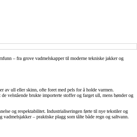
 samfunn – fra grove vadmelskapper til moderne tekniske jakker og
r av ull eller skinn, ofte foret med pels for å holde varmen.
: de velstående brukte importerte stoffer og farget ull, mens bønder og
se og respektabilitet. Industrialiseringen førte til nye tekstiler og
 og vadmelsjakker – praktiske plagg som tålte både regn og saltvann.