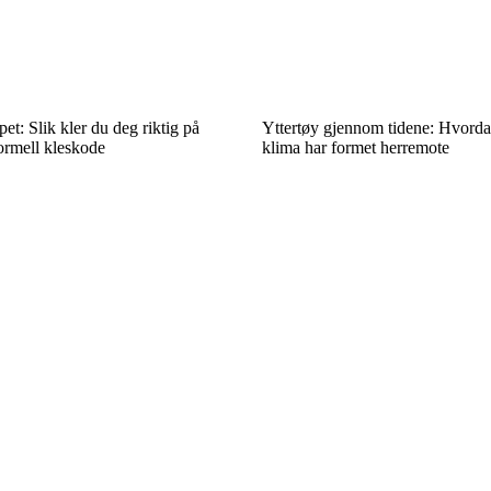
et: Slik kler du deg riktig på
Yttertøy gjennom tidene: Hvorda
ormell kleskode
klima har formet herremote