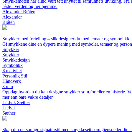
Smykkemoten har alltid vært tett knyttet til samfunnets utvikling. Fra
både i verden og her hjemme.
Alexander Bråten
Alexander
Bråten
Smykker med fortelling – slik designer du med temaer og symbolikk
Gi smykkene dine en dypere mening med symboler, temaer og personli
Smykker
Smykker
Smykkedesign
Symbolikk
Kreativitet
Personlig Stil
Håndverk
3 min
Oppdag hvordan du kan designe smykker som forteller en historie. Ve
mer enn bare vakre detaljer.
Ludvik Sæther
Ludvik
Sæther
Skap din personlige signaturstil med smykkesett som gjenspeiler din st