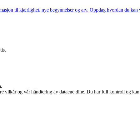
rmasjon til kjærlighet, nye begynnelser og arv. Oppdag hvordan du kan 
tis.
n.
re vilkår og vår håndtering av dataene dine. Du har full kontroll og ka