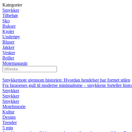
Kategorier
Smykker
Tilbehør
Sko
Bukser
Kjoler
Undertøy
Bluser
Jakker
Vesker
Briller
Motemagasin
Smykkemote gjennom historien: Hvordan hendelser har formet stilen
Fra faraoenes gull til moderne minimalisme – smykkene forteller histo
Smykker
Smykker
Smykker
Motehistorie
Kultur
Design
Trender
5 min