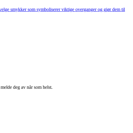
velge smykker som symboliserer viktige overganger og gjør dem til
n melde deg av når som helst.