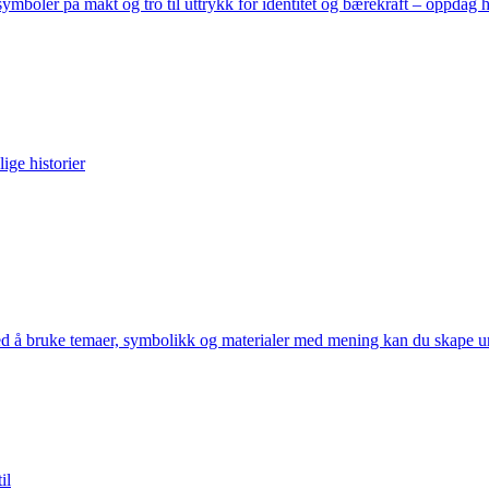
 symboler på makt og tro til uttrykk for identitet og bærekraft – oppda
ge historier
d å bruke temaer, symbolikk og materialer med mening kan du skape uni
il