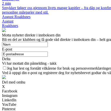
2 min
Smykker følger oss gjennom livets mange kapitler – fra dåp og konfi
personlige milepæler med stil.
August Roaldsnes
August
Roaldsnes
Motta nyheter direkte i innboksen din
Bli en del av klubben og få gode råd direkte i innboksen din – helt gra
E-post
Delta
Vi har mottatt din påmelding - takk
Jeg har lest og forstått vilkårene for bruk og personvernerklæringe
Ved å oppgi din e-post og registrere deg for nyhetsbrevet godtar du vå
Del med omhu
X
Facebook
Instagram
LinkedIn
YouTube
Pinterest