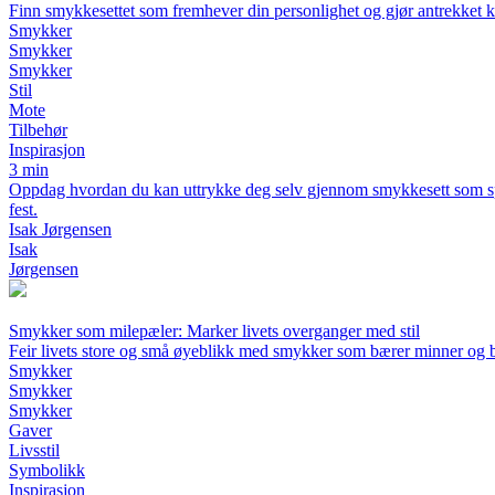
Finn smykkesettet som fremhever din personlighet og gjør antrekket 
Smykker
Smykker
Smykker
Stil
Mote
Tilbehør
Inspirasjon
3 min
Oppdag hvordan du kan uttrykke deg selv gjennom smykkesett som speile
fest.
Isak Jørgensen
Isak
Jørgensen
Smykker som milepæler: Marker livets overganger med stil
Feir livets store og små øyeblikk med smykker som bærer minner og 
Smykker
Smykker
Smykker
Gaver
Livsstil
Symbolikk
Inspirasjon