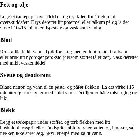
Fett og olje
Legg et tørkepapir over flekken og trykk lett for å trekke ut
overskuddsfett. Drys deretter litt potetmel eller talkum på og la det
virke i 10–15 minutter. Børst av og vask som vanlig.
Blod
Bruk alltid kaldt vann. Tørk forsiktig med en klut fuktet i saltvann,
eller bruk litt hydrogenperoksid (dersom stoffet tåler det). Vask deretter
med mildt vaskemiddel.
Svette og deodorant
Bland natron og vann til en pasta, og påfør flekken. La det virke i 15
minutter før du skyller med kaldt vann. Det fjerner både misfarging og
lukt.
Blekk
Legg et tørkepapir under stoffet, og tørk flekken med litt
husholdningssprit eller håndsprit. Jobb fra ytterkanten og innover, så
flekken ikke sprer seg. Skyll etterpå med kaldt vann.