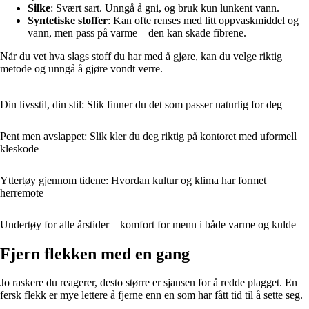
Silke
: Svært sart. Unngå å gni, og bruk kun lunkent vann.
Syntetiske stoffer
: Kan ofte renses med litt oppvaskmiddel og
vann, men pass på varme – den kan skade fibrene.
Når du vet hva slags stoff du har med å gjøre, kan du velge riktig
metode og unngå å gjøre vondt verre.
Din livsstil, din stil: Slik finner du det som passer naturlig for deg
Pent men avslappet: Slik kler du deg riktig på kontoret med uformell
kleskode
Yttertøy gjennom tidene: Hvordan kultur og klima har formet
herremote
Undertøy for alle årstider – komfort for menn i både varme og kulde
Fjern flekken med en gang
Jo raskere du reagerer, desto større er sjansen for å redde plagget. En
fersk flekk er mye lettere å fjerne enn en som har fått tid til å sette seg.