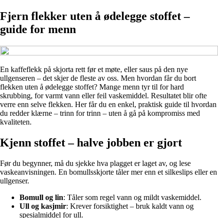
Fjern flekker uten å ødelegge stoffet –
guide for menn
En kaffeflekk på skjorta rett før et møte, eller saus på den nye
ullgenseren – det skjer de fleste av oss. Men hvordan får du bort
flekken uten å ødelegge stoffet? Mange menn tyr til for hard
skrubbing, for varmt vann eller feil vaskemiddel. Resultatet blir ofte
verre enn selve flekken. Her får du en enkel, praktisk guide til hvordan
du redder klærne – trinn for trinn – uten å gå på kompromiss med
kvaliteten.
Kjenn stoffet – halve jobben er gjort
Før du begynner, må du sjekke hva plagget er laget av, og lese
vaskeanvisningen. En bomullsskjorte tåler mer enn et silkeslips eller en
ullgenser.
Bomull og lin
: Tåler som regel vann og mildt vaskemiddel.
Ull og kasjmir
: Krever forsiktighet – bruk kaldt vann og
spesialmiddel for ull.