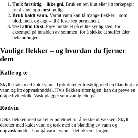
Tørk forsiktig – ikke gni.
Bruk en ren klut eller litt tørkepapir
for å suge opp mest mulig.
Bruk kaldt vann.
Varmt vann kan få mange flekker – som
blod, melk og egg – til å feste seg permanent.
Test alltid først.
Prøv middelet på et lite synlig sted, for
eksempel på innsiden av sømmen, for å sjekke at stoffet tåler
behandlingen.
Vanlige flekker – og hvordan du fjerner
dem
Kaffe og te
Skyll straks med kaldt vann. Tørk deretter forsiktig med en blanding av
vann og litt oppvaskmiddel. Hvis flekken sitter igjen, kan du prøve en
dråpe hvit eddik. Vask plagget som vanlig etterpå.
Rødvin
Dekk flekken med salt eller potetmel for å trekke ut væsken. Skyll
deretter med kaldt vann og tørk med en blanding av vann og
oppvaskmiddel. Unngå varmt vann – det fikserer fargen.