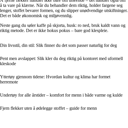
Å fjerne flekker handler ikke bare om utseende – det handler også om
å ta vare på klærne. Når du behandler dem riktig, holder fargene seg
lenger, stoffet bevarer formen, og du slipper unødvendige utskiftninger.
Det er både økonomisk og miljøvennlig.
Neste gang du søler kaffe på skjorta, husk: ro ned, bruk kaldt vann og
riktig metode. Det er ikke hokus pokus – bare god klespleie.
Din livsstil, din stil: Slik finner du det som passer naturlig for deg
Pent men avslappet: Slik kler du deg riktig på kontoret med uformell
kleskode
Yttertøy gjennom tidene: Hvordan kultur og klima har formet
herremote
Undertøy for alle årstider – komfort for menn i både varme og kulde
Fjern flekker uten å ødelegge stoffet – guide for menn