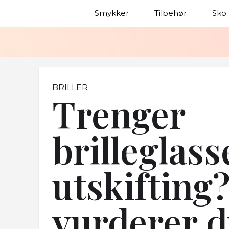
Smykker
Tilbehør
Sko
BRILLER
Trenger
brilleglas
utskifting?
vurderer d