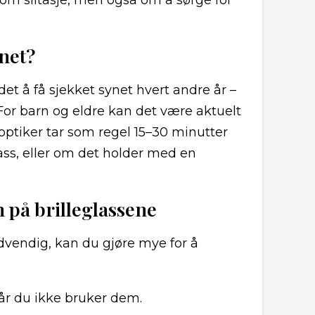
 om slitasje, men også om å sørge for
ynet?
t å få sjekket synet hvert andre år –
 For barn og eldre kan det være aktuelt
 optiker tar som regel 15–30 minutter
ss, eller om det holder med en
n på brilleglassene
ødvendig, kan du gjøre mye for å
 når du ikke bruker dem.