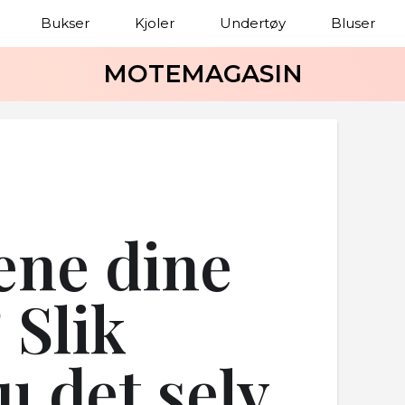
Bukser
Kjoler
Undertøy
Bluser
MOTEMAGASIN
sene dine
 Slik
u det selv