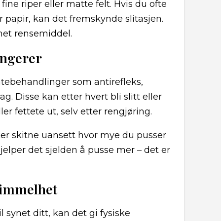
fine riper eller matte felt. Hvis du ofte
 papir, kan det fremskynde slitasjen.
gnet rensemiddel.
ungerer
atebehandlinger som antirefleks,
. Disse kan etter hvert bli slitt eller
ler fettete ut, selv etter rengjøring.
rker skitne uansett hvor mye du pusser
elper det sjelden å pusse mer – det er
svimmelhet
l synet ditt, kan det gi fysiske