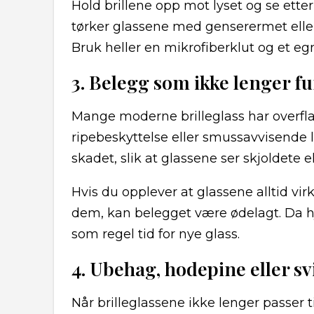
Hold brillene opp mot lyset og se etter 
tørker glassene med genserermet eller
Bruk heller en mikrofiberklut og et e
3. Belegg som ikke lenger f
Mange moderne brilleglass har overfl
ripebeskyttelse eller smussavvisende lag
skadet, slik at glassene ser skjoldete el
Hvis du opplever at glassene alltid vi
dem, kan belegget være ødelagt. Da hj
som regel tid for nye glass.
4. Ubehag, hodepine eller 
Når brilleglassene ikke lenger passer ti