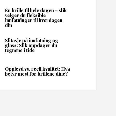
Én brille til hele dagen – slik
velger du fleksible
innfatninger til hverdagen
din
Slitasje på innfatning og
glass: Slik oppdager du
tegnene i tide
Opplevd vs. reell kvalitet: Hva
betyr mest for brillene dine?