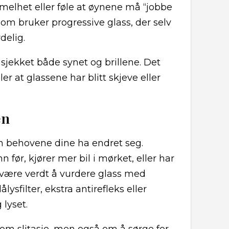
elhet eller føle at øynene må “jobbe
som bruker progressive glass, der selv
delig.
 sjekket både synet og brillene. Det
er at glassene har blitt skjeve eller
en
an behovene dine ha endret seg.
før, kjører mer bil i mørket, eller har
t være verdt å vurdere glass med
ysfilter, ekstra antirefleks eller
 lyset.