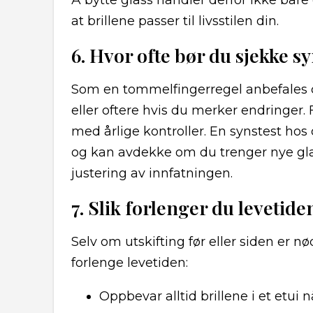
Å bytte glass handler derfor ikke bare
at brillene passer til livsstilen din.
6. Hvor ofte bør du sjekke s
Som en tommelfingerregel anbefales de
eller oftere hvis du merker endringer.
med årlige kontroller. En synstest hos
og kan avdekke om du trenger nye gla
justering av innfatningen.
7. Slik forlenger du levetide
Selv om utskifting før eller siden er n
forlenge levetiden:
Oppbevar alltid brillene i et etui