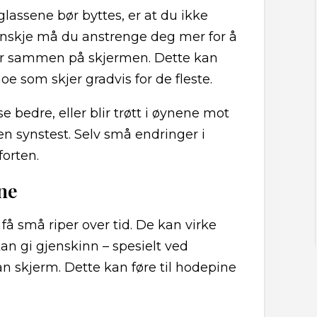
lassene bør byttes, er at du ikke
Kanskje må du anstrenge deg mer for å
yter sammen på skjermen. Dette kan
oe som skjer gradvis for de fleste.
se bedre, eller blir trøtt i øynene mot
 en synstest. Selv små endringer i
forten.
ene
 få små riper over tid. De kan virke
an gi gjenskinn – spesielt ved
ran skjerm. Dette kan føre til hodepine