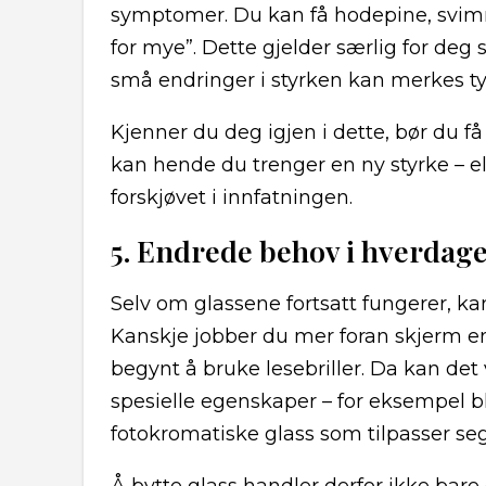
symptomer. Du kan få hodepine, svimm
for mye”. Dette gjelder særlig for deg 
små endringer i styrken kan merkes ty
Kjenner du deg igjen i dette, bør du få
kan hende du trenger en ny styrke – ell
forskjøvet i innfatningen.
5. Endrede behov i hverdag
Selv om glassene fortsatt fungerer, k
Kanskje jobber du mer foran skjerm enn 
begynt å bruke lesebriller. Da kan de
spesielle egenskaper – for eksempel blål
fotokromatiske glass som tilpasser seg