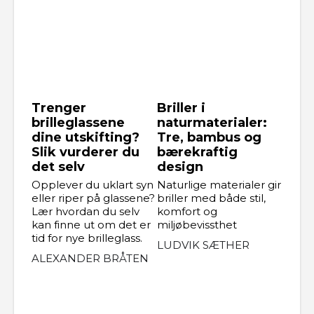
Trenger
Briller i
brilleglassene
naturmaterialer:
dine utskifting?
Tre, bambus og
Slik vurderer du
bærekraftig
det selv
design
Opplever du uklart syn
Naturlige materialer gir
eller riper på glassene?
briller med både stil,
Lær hvordan du selv
komfort og
kan finne ut om det er
miljøbevissthet
tid for nye brilleglass.
LUDVIK SÆTHER
ALEXANDER BRÅTEN