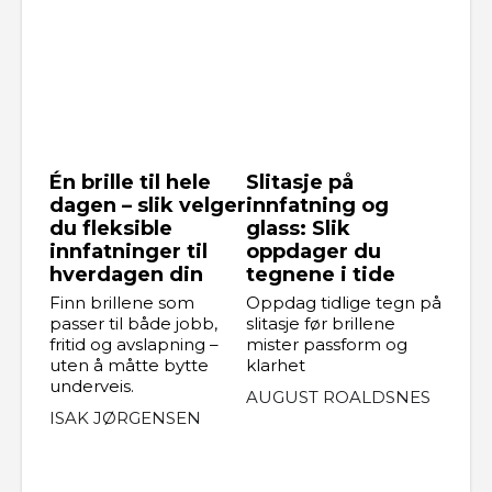
Én brille til hele
Slitasje på
dagen – slik velger
innfatning og
du fleksible
glass: Slik
innfatninger til
oppdager du
hverdagen din
tegnene i tide
Finn brillene som
Oppdag tidlige tegn på
passer til både jobb,
slitasje før brillene
fritid og avslapning –
mister passform og
uten å måtte bytte
klarhet
underveis.
AUGUST ROALDSNES
ISAK JØRGENSEN