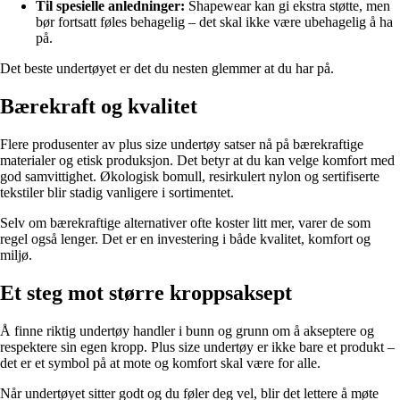
Til spesielle anledninger:
Shapewear kan gi ekstra støtte, men
bør fortsatt føles behagelig – det skal ikke være ubehagelig å ha
på.
Det beste undertøyet er det du nesten glemmer at du har på.
Bærekraft og kvalitet
Flere produsenter av plus size undertøy satser nå på bærekraftige
materialer og etisk produksjon. Det betyr at du kan velge komfort med
god samvittighet. Økologisk bomull, resirkulert nylon og sertifiserte
tekstiler blir stadig vanligere i sortimentet.
Selv om bærekraftige alternativer ofte koster litt mer, varer de som
regel også lenger. Det er en investering i både kvalitet, komfort og
miljø.
Et steg mot større kroppsaksept
Å finne riktig undertøy handler i bunn og grunn om å akseptere og
respektere sin egen kropp. Plus size undertøy er ikke bare et produkt –
det er et symbol på at mote og komfort skal være for alle.
Når undertøyet sitter godt og du føler deg vel, blir det lettere å møte