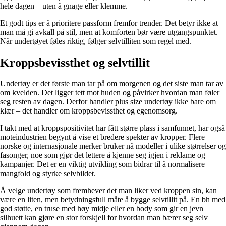
hele dagen – uten å gnage eller klemme.
Et godt tips er å prioritere passform fremfor trender. Det betyr ikke at
man må gi avkall på stil, men at komforten bør være utgangspunktet.
Når undertøyet føles riktig, følger selvtilliten som regel med.
Kroppsbevissthet og selvtillit
Undertøy er det første man tar på om morgenen og det siste man tar av
om kvelden. Det ligger tett mot huden og påvirker hvordan man føler
seg resten av dagen. Derfor handler plus size undertøy ikke bare om
klær – det handler om kroppsbevissthet og egenomsorg.
I takt med at kroppspositivitet har fått større plass i samfunnet, har også
moteindustrien begynt å vise et bredere spekter av kropper. Flere
norske og internasjonale merker bruker nå modeller i ulike størrelser og
fasonger, noe som gjør det lettere å kjenne seg igjen i reklame og
kampanjer. Det er en viktig utvikling som bidrar til å normalisere
mangfold og styrke selvbildet.
Å velge undertøy som fremhever det man liker ved kroppen sin, kan
være en liten, men betydningsfull måte å bygge selvtillit på. En bh med
god støtte, en truse med høy midje eller en body som gir en jevn
silhuett kan gjøre en stor forskjell for hvordan man bærer seg selv