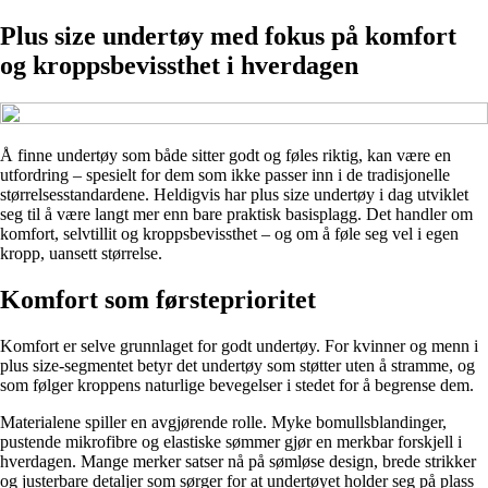
Plus size undertøy med fokus på komfort
og kroppsbevissthet i hverdagen
Å finne undertøy som både sitter godt og føles riktig, kan være en
utfordring – spesielt for dem som ikke passer inn i de tradisjonelle
størrelsesstandardene. Heldigvis har plus size undertøy i dag utviklet
seg til å være langt mer enn bare praktisk basisplagg. Det handler om
komfort, selvtillit og kroppsbevissthet – og om å føle seg vel i egen
kropp, uansett størrelse.
Komfort som førsteprioritet
Komfort er selve grunnlaget for godt undertøy. For kvinner og menn i
plus size-segmentet betyr det undertøy som støtter uten å stramme, og
som følger kroppens naturlige bevegelser i stedet for å begrense dem.
Materialene spiller en avgjørende rolle. Myke bomullsblandinger,
pustende mikrofibre og elastiske sømmer gjør en merkbar forskjell i
hverdagen. Mange merker satser nå på sømløse design, brede strikker
og justerbare detaljer som sørger for at undertøyet holder seg på plass