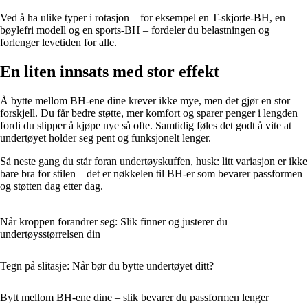
Ved å ha ulike typer i rotasjon – for eksempel en T-skjorte-BH, en
bøylefri modell og en sports-BH – fordeler du belastningen og
forlenger levetiden for alle.
En liten innsats med stor effekt
Å bytte mellom BH-ene dine krever ikke mye, men det gjør en stor
forskjell. Du får bedre støtte, mer komfort og sparer penger i lengden
fordi du slipper å kjøpe nye så ofte. Samtidig føles det godt å vite at
undertøyet holder seg pent og funksjonelt lenger.
Så neste gang du står foran undertøyskuffen, husk: litt variasjon er ikke
bare bra for stilen – det er nøkkelen til BH-er som bevarer passformen
og støtten dag etter dag.
Når kroppen forandrer seg: Slik finner og justerer du
undertøysstørrelsen din
Tegn på slitasje: Når bør du bytte undertøyet ditt?
Bytt mellom BH-ene dine – slik bevarer du passformen lenger