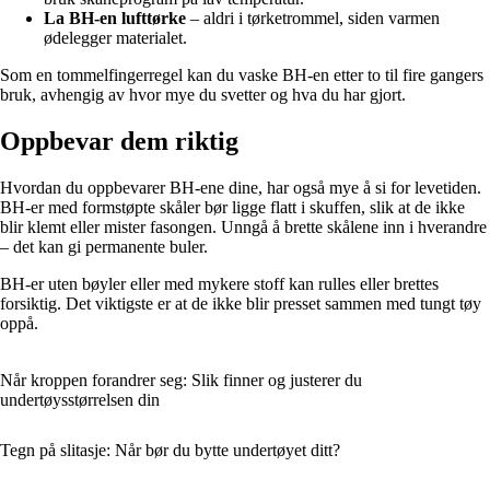
La BH-en lufttørke
– aldri i tørketrommel, siden varmen
ødelegger materialet.
Som en tommelfingerregel kan du vaske BH-en etter to til fire gangers
bruk, avhengig av hvor mye du svetter og hva du har gjort.
Oppbevar dem riktig
Hvordan du oppbevarer BH-ene dine, har også mye å si for levetiden.
BH-er med formstøpte skåler bør ligge flatt i skuffen, slik at de ikke
blir klemt eller mister fasongen. Unngå å brette skålene inn i hverandre
– det kan gi permanente buler.
BH-er uten bøyler eller med mykere stoff kan rulles eller brettes
forsiktig. Det viktigste er at de ikke blir presset sammen med tungt tøy
oppå.
Når kroppen forandrer seg: Slik finner og justerer du
undertøysstørrelsen din
Tegn på slitasje: Når bør du bytte undertøyet ditt?