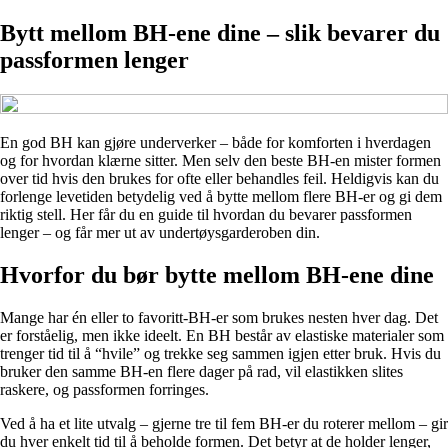
Bytt mellom BH-ene dine – slik bevarer du
passformen lenger
En god BH kan gjøre underverker – både for komforten i hverdagen
og for hvordan klærne sitter. Men selv den beste BH-en mister formen
over tid hvis den brukes for ofte eller behandles feil. Heldigvis kan du
forlenge levetiden betydelig ved å bytte mellom flere BH-er og gi dem
riktig stell. Her får du en guide til hvordan du bevarer passformen
lenger – og får mer ut av undertøysgarderoben din.
Hvorfor du bør bytte mellom BH-ene dine
Mange har én eller to favoritt-BH-er som brukes nesten hver dag. Det
er forståelig, men ikke ideelt. En BH består av elastiske materialer som
trenger tid til å “hvile” og trekke seg sammen igjen etter bruk. Hvis du
bruker den samme BH-en flere dager på rad, vil elastikken slites
raskere, og passformen forringes.
Ved å ha et lite utvalg – gjerne tre til fem BH-er du roterer mellom – gir
du hver enkelt tid til å beholde formen. Det betyr at de holder lenger,