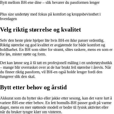
Bytt mellom BH-ene dine – slik bevarer du passformen lenger
Plus size undertøy med fokus på komfort og kroppsbevissthet i
hverdagen
Velg riktig størrelse og kvalitet
Selv den beste pleie hjelper lite hvis BH-en ikke passer ordentlig.
Riktig størrelse og god kvalitet er avgjørende for både komfort og
holdbarhet. En BH som sitter for stramt, slites raskere, mens en som er
for løs, mister støtte og form.
Det kan lønne seg å få tatt en profesjonell måling i en undertøysbutikk
– mange blir overrasket over at de har brukt feil størrelse i årevis. Når
du finner riktig passform, vil BH-en også holde lenger fordi den
fungerer slik den skal.
Bytt etter behov og årstid
Akkurat som du bytter sko eller jakke etter sesong, kan det være lurt å
variere BH-ene etter behov. En lett bomulls-BH passer godt på varme
dager, mens en mer støttende modell er bedre til fysisk aktivitet eller
når du bruker tyngre klær om vinteren.