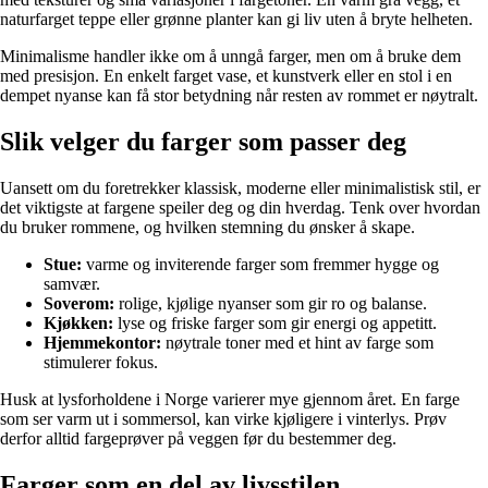
naturfarget teppe eller grønne planter kan gi liv uten å bryte helheten.
Minimalisme handler ikke om å unngå farger, men om å bruke dem
med presisjon. En enkelt farget vase, et kunstverk eller en stol i en
dempet nyanse kan få stor betydning når resten av rommet er nøytralt.
Slik velger du farger som passer deg
Uansett om du foretrekker klassisk, moderne eller minimalistisk stil, er
det viktigste at fargene speiler deg og din hverdag. Tenk over hvordan
du bruker rommene, og hvilken stemning du ønsker å skape.
Stue:
varme og inviterende farger som fremmer hygge og
samvær.
Soverom:
rolige, kjølige nyanser som gir ro og balanse.
Kjøkken:
lyse og friske farger som gir energi og appetitt.
Hjemmekontor:
nøytrale toner med et hint av farge som
stimulerer fokus.
Husk at lysforholdene i Norge varierer mye gjennom året. En farge
som ser varm ut i sommersol, kan virke kjøligere i vinterlys. Prøv
derfor alltid fargeprøver på veggen før du bestemmer deg.
Farger som en del av livsstilen