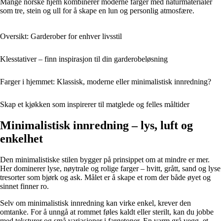
Mange norske hjem kombinerer moderne farger med naturmaterialer
som tre, stein og ull for å skape en lun og personlig atmosfære.
Oversikt: Garderober for enhver livsstil
Klesstativer – finn inspirasjon til din garderobeløsning
Farger i hjemmet: Klassisk, moderne eller minimalistisk innredning?
Skap et kjøkken som inspirerer til matglede og felles måltider
Minimalistisk innredning – lys, luft og
enkelhet
Den minimalistiske stilen bygger på prinsippet om at mindre er mer.
Her dominerer lyse, nøytrale og rolige farger – hvitt, grått, sand og lyse
tresorter som bjørk og ask. Målet er å skape et rom der både øyet og
sinnet finner ro.
Selv om minimalistisk innredning kan virke enkel, krever den
omtanke. For å unngå at rommet føles kaldt eller sterilt, kan du jobbe
med teksturer og små variasjoner i fargetoner. En varm grå vegg, et