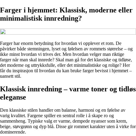
Farger i hjemmet: Klassisk, moderne eller
minimalistisk innredning?
Farger har enorm betydning for hvordan vi opplever et rom. De
påvirker både stemningen, lyset og følelsen av rommets størrelse – og
ikke minst hvordan vi trives der. Men hvordan velger man riktige
farger når man skal innrede? Skal man gå for det klassiske og tidløse,
det moderne og uttrykksfulle, eller det minimalistiske og rolige? Her
får du inspirasjon til hvordan du kan bruke farger bevisst i hjemmet –
uansett stil.
Klassisk innredning – varme toner og tidløs
eleganse
Den klassiske stilen handler om balanse, harmoni og en følelse av
varig kvalitet. Fargene spiller en sentral rolle i å skape ro og
sammenheng. Typiske valg er varme, dempede nyanser som krem,
beige, støvgrønn og dyp blå. Disse gir rommet karakter uten å virke for
dominerende.