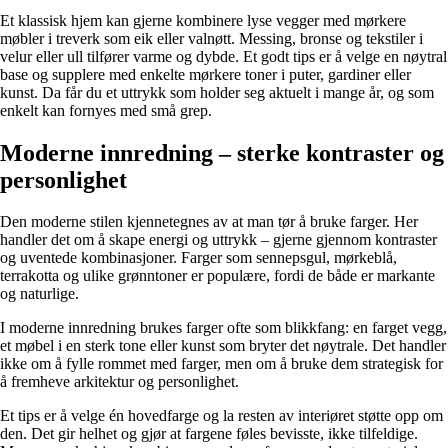
Et klassisk hjem kan gjerne kombinere lyse vegger med mørkere
møbler i treverk som eik eller valnøtt. Messing, bronse og tekstiler i
velur eller ull tilfører varme og dybde. Et godt tips er å velge en nøytral
base og supplere med enkelte mørkere toner i puter, gardiner eller
kunst. Da får du et uttrykk som holder seg aktuelt i mange år, og som
enkelt kan fornyes med små grep.
Moderne innredning – sterke kontraster og
personlighet
Den moderne stilen kjennetegnes av at man tør å bruke farger. Her
handler det om å skape energi og uttrykk – gjerne gjennom kontraster
og uventede kombinasjoner. Farger som sennepsgul, mørkeblå,
terrakotta og ulike grønntoner er populære, fordi de både er markante
og naturlige.
I moderne innredning brukes farger ofte som blikkfang: en farget vegg,
et møbel i en sterk tone eller kunst som bryter det nøytrale. Det handler
ikke om å fylle rommet med farger, men om å bruke dem strategisk for
å fremheve arkitektur og personlighet.
Et tips er å velge én hovedfarge og la resten av interiøret støtte opp om
den. Det gir helhet og gjør at fargene føles bevisste, ikke tilfeldige.