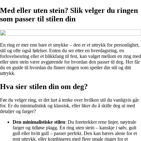
Med eller uten stein? Slik velger du ringen
som passer til stilen din
En ring er mer enn bare et smykke – den er et uttrykk for personlighet,
stil og ofte også følelser. Enten du ser etter en hverdagsring, en
forlovelsesring eller et blikkfang til fest, kan valget mellom en ring med
eller uten stein være avgjørende for hvordan den passer til deg. Her får
du en guide til hvordan du finner ringen som speiler din stil og ditt
uttrykk.
Hva sier stilen din om deg?
Før du velger ring, er det lurt å tenke over hvilken stil du vanligvis går
for. Er du minimalistisk og klassisk, eller liker du å skille deg ut med
detaljer og farger?
Den minimalistiske stilen
: Du foretrekker rene linjer, nøytrale
farger og tidløse plagg. En ring uten stein – kanskje i sølv, gult
gull eller hvitt gull – passer perfekt. Den kan bæres alene for et
rent uttrykk, eller kombineres med flere smale ringer for et