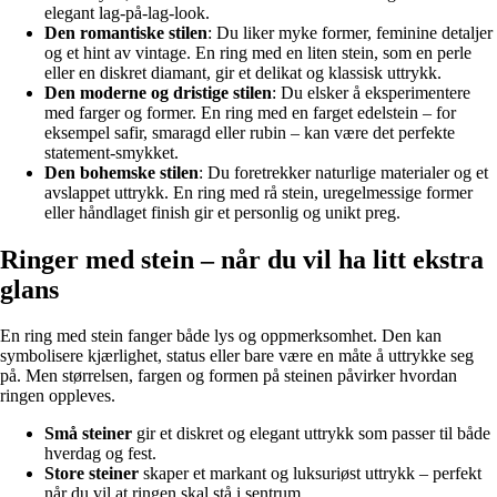
elegant lag-på-lag-look.
Den romantiske stilen
: Du liker myke former, feminine detaljer
og et hint av vintage. En ring med en liten stein, som en perle
eller en diskret diamant, gir et delikat og klassisk uttrykk.
Den moderne og dristige stilen
: Du elsker å eksperimentere
med farger og former. En ring med en farget edelstein – for
eksempel safir, smaragd eller rubin – kan være det perfekte
statement-smykket.
Den bohemske stilen
: Du foretrekker naturlige materialer og et
avslappet uttrykk. En ring med rå stein, uregelmessige former
eller håndlaget finish gir et personlig og unikt preg.
Ringer med stein – når du vil ha litt ekstra
glans
En ring med stein fanger både lys og oppmerksomhet. Den kan
symbolisere kjærlighet, status eller bare være en måte å uttrykke seg
på. Men størrelsen, fargen og formen på steinen påvirker hvordan
ringen oppleves.
Små steiner
gir et diskret og elegant uttrykk som passer til både
hverdag og fest.
Store steiner
skaper et markant og luksuriøst uttrykk – perfekt
når du vil at ringen skal stå i sentrum.