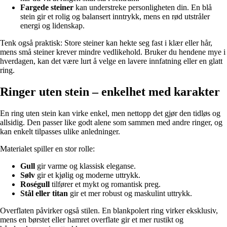
Fargede steiner
kan understreke personligheten din. En blå
stein gir et rolig og balansert inntrykk, mens en rød utstråler
energi og lidenskap.
Tenk også praktisk: Store steiner kan hekte seg fast i klær eller hår,
mens små steiner krever mindre vedlikehold. Bruker du hendene mye i
hverdagen, kan det være lurt å velge en lavere innfatning eller en glatt
ring.
Ringer uten stein – enkelhet med karakter
En ring uten stein kan virke enkel, men nettopp det gjør den tidløs og
allsidig. Den passer like godt alene som sammen med andre ringer, og
kan enkelt tilpasses ulike anledninger.
Materialet spiller en stor rolle:
Gull
gir varme og klassisk eleganse.
Sølv
gir et kjølig og moderne uttrykk.
Roségull
tilfører et mykt og romantisk preg.
Stål eller titan
gir et mer robust og maskulint uttrykk.
Overflaten påvirker også stilen. En blankpolert ring virker eksklusiv,
mens en børstet eller hamret overflate gir et mer rustikt og