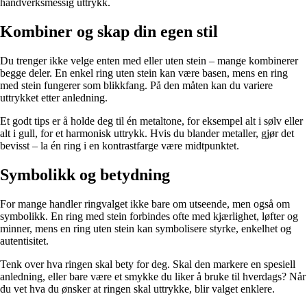
håndverksmessig uttrykk.
Kombiner og skap din egen stil
Du trenger ikke velge enten med eller uten stein – mange kombinerer
begge deler. En enkel ring uten stein kan være basen, mens en ring
med stein fungerer som blikkfang. På den måten kan du variere
uttrykket etter anledning.
Et godt tips er å holde deg til én metaltone, for eksempel alt i sølv eller
alt i gull, for et harmonisk uttrykk. Hvis du blander metaller, gjør det
bevisst – la én ring i en kontrastfarge være midtpunktet.
Symbolikk og betydning
For mange handler ringvalget ikke bare om utseende, men også om
symbolikk. En ring med stein forbindes ofte med kjærlighet, løfter og
minner, mens en ring uten stein kan symbolisere styrke, enkelhet og
autentisitet.
Tenk over hva ringen skal bety for deg. Skal den markere en spesiell
anledning, eller bare være et smykke du liker å bruke til hverdags? Når
du vet hva du ønsker at ringen skal uttrykke, blir valget enklere.