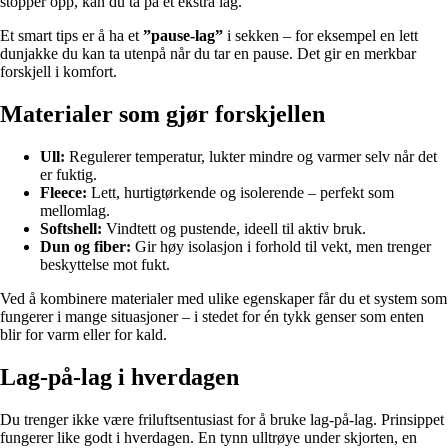
stopper opp, kan du ta på et ekstra lag.
Et smart tips er å ha et
”pause-lag”
i sekken – for eksempel en lett
dunjakke du kan ta utenpå når du tar en pause. Det gir en merkbar
forskjell i komfort.
Materialer som gjør forskjellen
Ull:
Regulerer temperatur, lukter mindre og varmer selv når det
er fuktig.
Fleece:
Lett, hurtigtørkende og isolerende – perfekt som
mellomlag.
Softshell:
Vindtett og pustende, ideell til aktiv bruk.
Dun og fiber:
Gir høy isolasjon i forhold til vekt, men trenger
beskyttelse mot fukt.
Ved å kombinere materialer med ulike egenskaper får du et system som
fungerer i mange situasjoner – i stedet for én tykk genser som enten
blir for varm eller for kald.
Lag-på-lag i hverdagen
Du trenger ikke være friluftsentusiast for å bruke lag-på-lag. Prinsippet
fungerer like godt i hverdagen. En tynn ulltrøye under skjorten, en