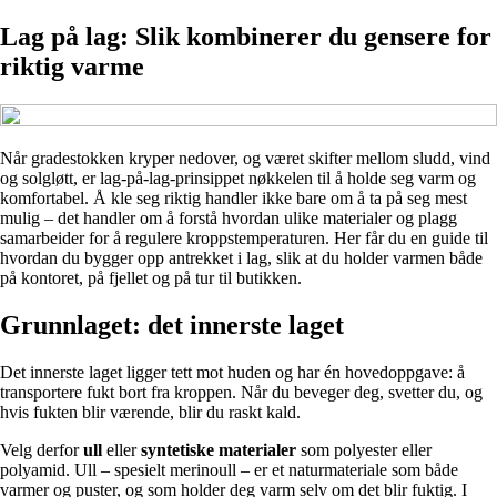
Lag på lag: Slik kombinerer du gensere for
riktig varme
Når gradestokken kryper nedover, og været skifter mellom sludd, vind
og solgløtt, er lag-på-lag-prinsippet nøkkelen til å holde seg varm og
komfortabel. Å kle seg riktig handler ikke bare om å ta på seg mest
mulig – det handler om å forstå hvordan ulike materialer og plagg
samarbeider for å regulere kroppstemperaturen. Her får du en guide til
hvordan du bygger opp antrekket i lag, slik at du holder varmen både
på kontoret, på fjellet og på tur til butikken.
Grunnlaget: det innerste laget
Det innerste laget ligger tett mot huden og har én hovedoppgave: å
transportere fukt bort fra kroppen. Når du beveger deg, svetter du, og
hvis fukten blir værende, blir du raskt kald.
Velg derfor
ull
eller
syntetiske materialer
som polyester eller
polyamid. Ull – spesielt merinoull – er et naturmateriale som både
varmer og puster, og som holder deg varm selv om det blir fuktig. I