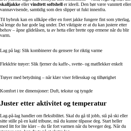
skalljakke
eller
vindtett softshell
er ideell. Den bør være vanntett eller
vannavvisende, samtidig som den slipper ut fukt innenfra.
Til bybruk kan en ullkåpe eller en foret jakke fungere fint som ytterlag,
så lenge du har gode lag under. Det viktigste er at du kan justere etter
behov – åpne glidelåsen, ta av hetta eller brette opp ermene når du blir
varm.
Lag på lag: Slik kombinerer du gensere for riktig varme
Flekkfrie trøyer: Slik fjerner du kaffe-, svette- og matflekker enkelt
Trøyer med betydning – når klær viser fellesskap og tilhørighet
Komfort i tre dimensjoner: Duft, tekstur og tyngde
Juster etter aktivitet og temperatur
Lag-på-lag handler om fleksibilitet. Skal du gå til jobb, stå på ski eller
sitte stille på en kald tribune, må du kunne tilpasse deg. Start heller
med litt for lite klær – du får fort varmen når du beveger deg. Når du