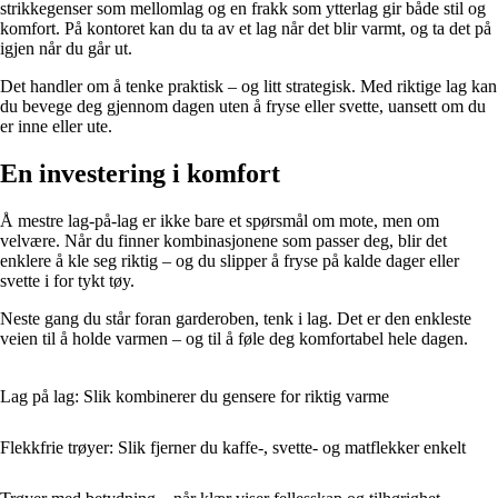
strikkegenser som mellomlag og en frakk som ytterlag gir både stil og
komfort. På kontoret kan du ta av et lag når det blir varmt, og ta det på
igjen når du går ut.
Det handler om å tenke praktisk – og litt strategisk. Med riktige lag kan
du bevege deg gjennom dagen uten å fryse eller svette, uansett om du
er inne eller ute.
En investering i komfort
Å mestre lag-på-lag er ikke bare et spørsmål om mote, men om
velvære. Når du finner kombinasjonene som passer deg, blir det
enklere å kle seg riktig – og du slipper å fryse på kalde dager eller
svette i for tykt tøy.
Neste gang du står foran garderoben, tenk i lag. Det er den enkleste
veien til å holde varmen – og til å føle deg komfortabel hele dagen.
Lag på lag: Slik kombinerer du gensere for riktig varme
Flekkfrie trøyer: Slik fjerner du kaffe-, svette- og matflekker enkelt