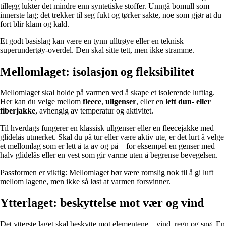
tillegg lukter det mindre enn syntetiske stoffer. Unngå bomull som
innerste lag; det trekker til seg fukt og tørker sakte, noe som gjør at du
fort blir klam og kald.
Et godt basislag kan være en tynn ulltrøye eller en teknisk
superundertøy-overdel. Den skal sitte tett, men ikke stramme.
Mellomlaget: isolasjon og fleksibilitet
Mellomlaget skal holde på varmen ved å skape et isolerende luftlag.
Her kan du velge mellom
fleece
,
ullgenser
, eller en
lett dun- eller
fiberjakke
, avhengig av temperatur og aktivitet.
Til hverdags fungerer en klassisk ullgenser eller en fleecejakke med
glidelås utmerket. Skal du på tur eller være aktiv ute, er det lurt å velge
et mellomlag som er lett å ta av og på – for eksempel en genser med
halv glidelås eller en vest som gir varme uten å begrense bevegelsen.
Passformen er viktig: Mellomlaget bør være romslig nok til å gi luft
mellom lagene, men ikke så løst at varmen forsvinner.
Ytterlaget: beskyttelse mot vær og vind
Det ytterste laget skal beskytte mot elementene – vind, regn og snø. En