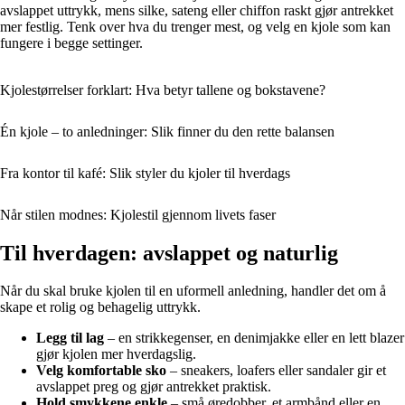
avslappet uttrykk, mens silke, sateng eller chiffon raskt gjør antrekket
mer festlig. Tenk over hva du trenger mest, og velg en kjole som kan
fungere i begge settinger.
Kjolestørrelser forklart: Hva betyr tallene og bokstavene?
Én kjole – to anledninger: Slik finner du den rette balansen
Fra kontor til kafé: Slik styler du kjoler til hverdags
Når stilen modnes: Kjolestil gjennom livets faser
Til hverdagen: avslappet og naturlig
Når du skal bruke kjolen til en uformell anledning, handler det om å
skape et rolig og behagelig uttrykk.
Legg til lag
– en strikkegenser, en denimjakke eller en lett blazer
gjør kjolen mer hverdagslig.
Velg komfortable sko
– sneakers, loafers eller sandaler gir et
avslappet preg og gjør antrekket praktisk.
Hold smykkene enkle
– små øredobber, et armbånd eller en