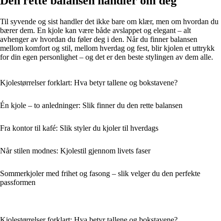
Den rette balansen handler om deg
Til syvende og sist handler det ikke bare om klær, men om hvordan du
bærer dem. En kjole kan være både avslappet og elegant – alt
avhenger av hvordan du føler deg i den. Når du finner balansen
mellom komfort og stil, mellom hverdag og fest, blir kjolen et uttrykk
for din egen personlighet – og det er den beste stylingen av dem alle.
Kjolestørrelser forklart: Hva betyr tallene og bokstavene?
Én kjole – to anledninger: Slik finner du den rette balansen
Fra kontor til kafé: Slik styler du kjoler til hverdags
Når stilen modnes: Kjolestil gjennom livets faser
Sommerkjoler med frihet og fasong – slik velger du den perfekte
passformen
Kjolestørrelser forklart: Hva betyr tallene og bokstavene?