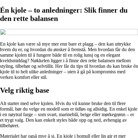
Én kjole – to anledninger: Slik finner du
den rette balansen
En kjole kan være så mye mer enn bare et plagg – den kan uttrykke
hvem du er, og hvordan du ønsker å fremstå. Men hvordan får du den
samme kjolen til å fungere både til en rolig lunsj og en elegant
kveldsmiddag? Nøkkelen ligger i å finne den rette balansen mellom
styling, tilbehør og selvtillit. Her får du tips til hvordan du kan bruke én
kjole til to helt ulike anledninger – uten å gå på kompromiss med
verken komfort eller stil.
Velg riktig base
Alt starter med selve kjolen. Hvis du vil kunne bruke den til flere
formål, bør du velge en modell som er tidløs og allsidig. En enkel kjole
i en nøytral farge – som svart, marineblå, beige eller mørkegrønn – er
et trygt valg. Den kan enkelt styles både opp og ned, avhengig av
tilbehøret.
Materialet har også mye å si. En kjole i bomull eller lin gir et mer