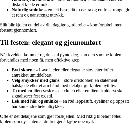
diskret kjede er nok.
Naturlig sminke
– en lett base, litt mascara og en frisk rouge gir
et rent og uanstrengt uttrykk.
Slik blir kjolen en del av din daglige garderobe – komfortabel, men
fortsatt gjennomført.
Til festen: elegant og gjennomført
Når kvelden kommer og du skal pynte deg, kan den samme kjolen
forvandles med noen få, men effektive grep.
Bytt skoene
– høye hæler eller elegante støvletter løfter
antrekket umiddelbart.
Velg smykker med glans
– store øredobber, en statement-
halskjede eller et armbånd med detaljer gir kjolen nytt liv.
Ta med en liten veske
– en clutch eller en liten skulderveske
signaliserer fest og stil.
Lek med hår og sminke
– en rød leppestift, eyeliner og oppsatt
hår kan endre hele uttrykket.
Ofte er det detaljene som gjør forskjellen. Med riktig tilbehør føles
kjolen som ny – uten at du trenger å kjøpe noe nytt.