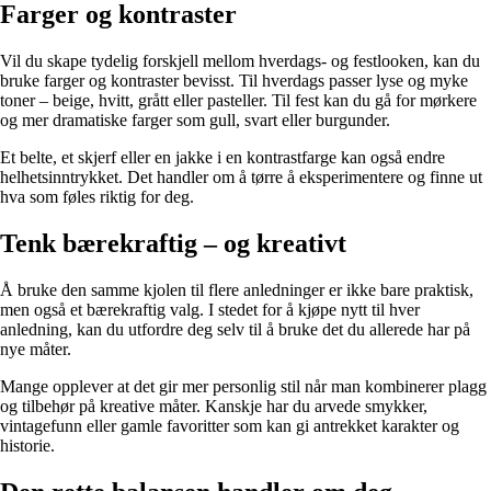
Farger og kontraster
Vil du skape tydelig forskjell mellom hverdags- og festlooken, kan du
bruke farger og kontraster bevisst. Til hverdags passer lyse og myke
toner – beige, hvitt, grått eller pasteller. Til fest kan du gå for mørkere
og mer dramatiske farger som gull, svart eller burgunder.
Et belte, et skjerf eller en jakke i en kontrastfarge kan også endre
helhetsinntrykket. Det handler om å tørre å eksperimentere og finne ut
hva som føles riktig for deg.
Tenk bærekraftig – og kreativt
Å bruke den samme kjolen til flere anledninger er ikke bare praktisk,
men også et bærekraftig valg. I stedet for å kjøpe nytt til hver
anledning, kan du utfordre deg selv til å bruke det du allerede har på
nye måter.
Mange opplever at det gir mer personlig stil når man kombinerer plagg
og tilbehør på kreative måter. Kanskje har du arvede smykker,
vintagefunn eller gamle favoritter som kan gi antrekket karakter og
historie.